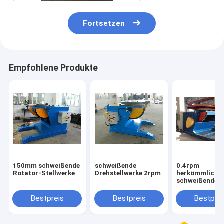
Fortsetzen
Empfohlene Produkte
150mm schweißende
schweißende
0.4rpm
Rotator-Stellwerke
Drehstellwerke 2rpm
herkömmliche
schweißende
Drehtabelle, S
Rohr-Stellwerk
Bestpreis
Bestpreis
Bestprei
Schweißen trä