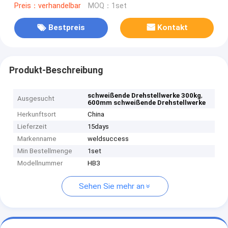
Preis：verhandelbar
MOQ：1set
Bestpreis
Kontakt
Produkt-Beschreibung
,
schweißende Drehstellwerke 300kg
Ausgesucht
600mm schweißende Drehstellwerke
Herkunftsort
China
Lieferzeit
15days
Markenname
weldsuccess
Min Bestellmenge
1set
Modellnummer
HB3
Sehen Sie mehr an