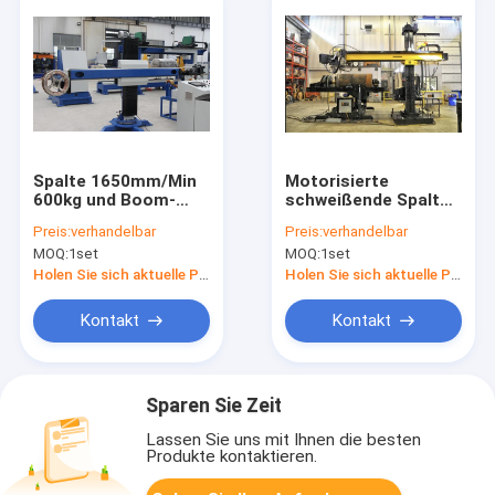
Spalte 1650mm/Min
Motorisierte
600kg und Boom-
schweißende Spalte
Schweißgerät
und Boom-
Preis:
verhandelbar
Preis:
verhandelbar
ISO9000
Manipulator 100-
MOQ:
1set
MOQ:
1set
genehmigten
1200mm/Min VFD
Holen Sie sich aktuelle Preis
Holen Sie sich aktuelle Preis
Kontakt
Kontakt
Sparen Sie Zeit
Lassen Sie uns mit Ihnen die besten
Produkte kontaktieren.