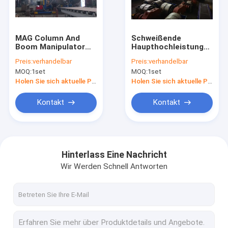
Fabrik-Ausflug
Qualitätskontrolle
MAG Column And
Schweißende
Boom Manipulator
Haupthochleistungsmanip
Treten Sie mit uns in Verbindung
400KG zu 600KG für
Schweißgerät CER
Preis:
verhandelbar
Preis:
verhandelbar
chemische Industrie
des Manipulator-
MOQ:
1set
MOQ:
1set
600KG
Fordern Sie ein Zitat
Holen Sie sich aktuelle Preis
Holen Sie sich aktuelle Preis
Kontakt
Kontakt
Rohr-schweißender Rotator
Schweißrotator
Hinterlass Eine Nachricht
Wir Werden Schnell Antworten
Behälter-Rotatoren
Selbstübereinstimmende Rotatoren
Schweißende Drehstellwerke