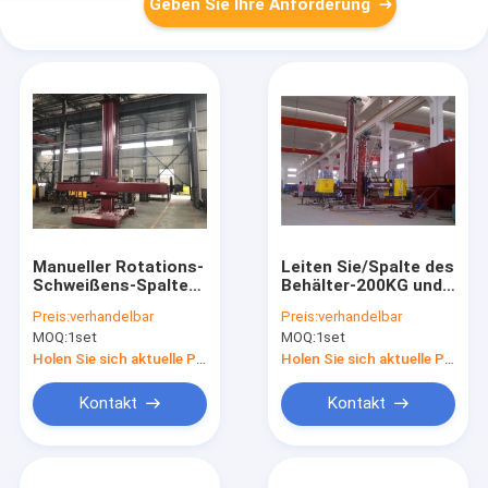
Geben Sie Ihre Anforderung
Manueller Rotations-
Leiten Sie/Spalte des
Schweißens-Spalten-
Behälter-200KG und
Boom, Boom-
Boom-schweißender
Preis:
verhandelbar
Preis:
verhandelbar
Schweißgerät
Manipulator Lincoln
MOQ:
1set
MOQ:
1set
120mm-1000mm der
DC-1000 NA-3S
Spalten-80kg
Holen Sie sich aktuelle Preis
Holen Sie sich aktuelle Preis
Kontakt
Kontakt