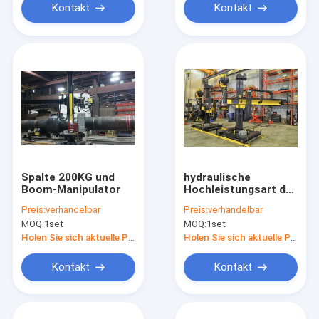
Kontakt
Kontakt
Spalte 200KG und
hydraulische
Boom-Manipulator
Hochleistungsart der
Spalten-500kg und
Preis:
verhandelbar
Preis:
verhandelbar
des Boom-
MOQ:
1set
MOQ:
1set
Manipulator
Holen Sie sich aktuelle Preis
Holen Sie sich aktuelle Preis
Kontakt
Kontakt