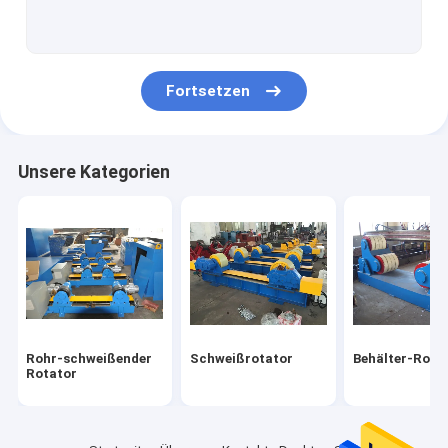
Spalte und Boom-Manipulator
Strahlnschweißenslinie
Fortsetzen
Cnc-Plasmaschneiden-Maschine
Cnc-Brennschneiden-Maschine
Unsere Kategorien
BOX-Balkenschweißen
Hydraulischer Kipper
Wind-Turm-Fertigungsstraße
Rohr-Schweißgerät
Rohr-schweißender
Schweißrotator
Behälter-Rota
Rotator