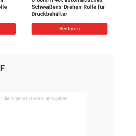
lle
Schweißens-Drehen-Rolle für
Rota
Druckbehälter
Bestpreis
F