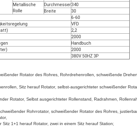
Metallische
Durchmesser
340
Rolle
Breite
30
6-60
keitsregelung
VFD
att)
2,2
2000
egen
Handbuch
ter)
2000
380V 50HZ 3P
weißender Rotator des Rohres, Rohrdrehenrollen, schweißende Drehenr
nrollen, Sitz herauf Rotator, selbst-ausgerichteter schweißender Rota
ender Rotator, Selbst ausgerichteter Rollenstand, Radrahmen, Rollenra
 schweißender Rohrrotator, schweißender Rotator des Rohres, justierb
tor,
r Sitz 1+1 herauf Rotator, zwei in einem Sitz herauf Station;