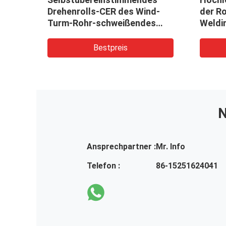
tator
Drehenrolls-CER des Wind-
der R
ht
Turm-Rohr-schweißendes
Weldi
Rotator-10T
dreht
Bestpreis
N
Ansprechpartner :
Mr. Info
Telefon :
86-15251624041