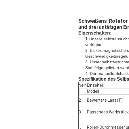
Schweißens-Rotator d
und drei untätigen Ei
Eigenschaften:
1.
Unsere selbstausricht
verfügbar.
2. Elektromagnetische s
Geschwindigkeitsrege
3. Unser selbstausrich
Stahlfelge geliefert wer
4. Der manuelle Schaltk
Spezifikation des
Selbs
Nein
Einzelteil
1
Modell
2
Bewertete Last (T)
3
Passendes Werkstück
Rollen-Durchmesser u