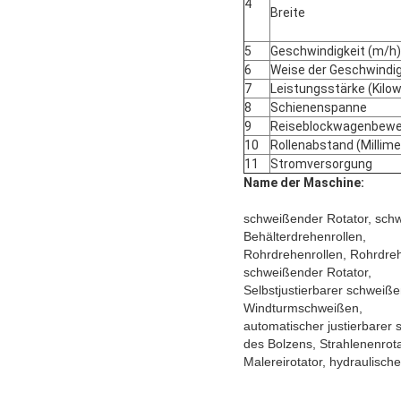
4
Breite
5
Geschwindigkeit (m/h)
6
Weise der Geschwindig
7
Leistungsstärke (Kilow
8
Schienenspanne
9
Reiseblockwagenbew
10
Rollenabstand (Millime
11
Stromversorgung
Name der Maschine:
schweißender Rotator, sch
Behälterdrehenrollen,
Rohrdrehenrollen, Rohrdrehe
schweißender Rotator,
Selbstjustierbarer schweiß
Windturmschweißen,
automatischer justierbarer
des Bolzens, Strahlenenrota
Malereirotator, hydraulische