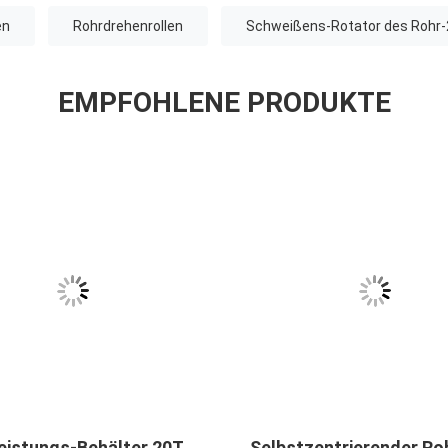
en
Rohrdrehenrollen
Schweißens-Rotator des Rohr
EMPFOHLENE PRODUKTE
eistungs-Behälter 20T,
Selbstzentrierender Ro