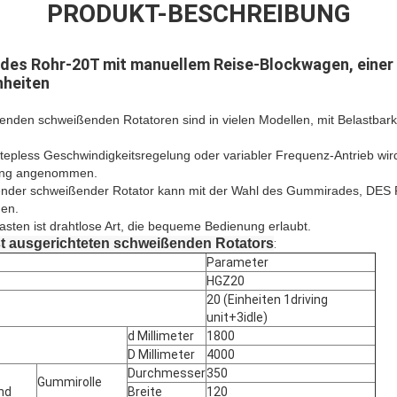
PRODUKT-BESCHREIBUNG
es Rohr-20T mit manuellem Reise-Blockwagen, einer m
nheiten
enden schweißenden Rotatoren sind in vielen Modellen, mit Belastbarke
tepless Geschwindigkeitsregelung oder variabler Frequenz-Antrieb wird
lung angenommen.
tender schweißender Rotator kann mit der Wahl des Gummirades, DES
den.
asten ist drahtlose Art, die bequeme Bedienung erlaubt.
t ausgerichteten schweißenden Rotators
:
Parameter
HGZ20
20 (Einheiten 1driving
unit+3idle)
d Millimeter
1800
D Millimeter
4000
Durchmesser
350
Gummirolle
nd
Breite
120