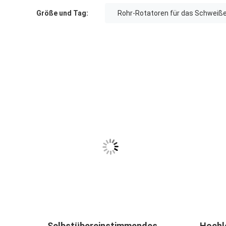
Größe und Tag:
Rohr-Rotatoren für das Schweiß
, das
Selbstübereinstimmendes
Hochl