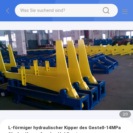
2
/
3
L-förmiger hydraulischer Kipper des Gestell-14MPa