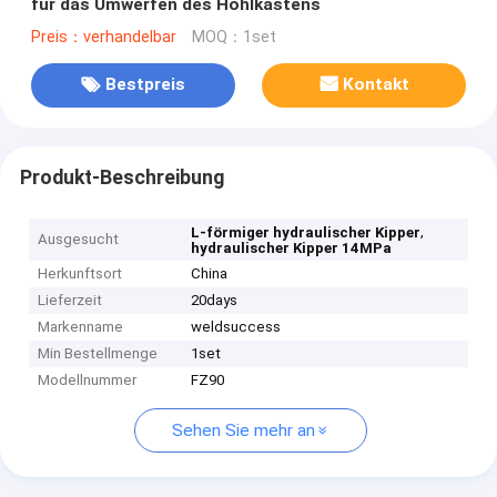
für das Umwerfen des Hohlkastens
Preis：verhandelbar
MOQ：1set
Bestpreis
Kontakt
Produkt-Beschreibung
,
L-förmiger hydraulischer Kipper
Ausgesucht
hydraulischer Kipper 14MPa
Herkunftsort
China
Lieferzeit
20days
Markenname
weldsuccess
Min Bestellmenge
1set
Modellnummer
FZ90
Sehen Sie mehr an