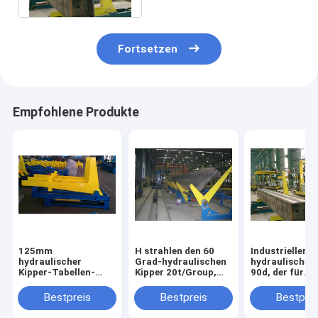
Fortsetzen
Empfohlene Produkte
125mm
H strahlen den 60
Industrieller
hydraulischer
Grad-hydraulischen
hydraulischer 
Kipper-Tabellen-
Kipper 20t/Group,
90d, der für
Strahln-listete
der Gestell kippt
Hohlkasten IS
schweißendes
umwirft
Bestpreis
Bestpreis
Bestprei
Struktur CER auf