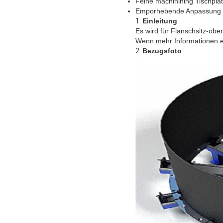
Feine machinining Tischplat
Emporhebende Anpassung de
1.
Einleitung
Es wird für Flanschsitz-ob
Wenn mehr Informationen erf
2.
Bezugsfoto