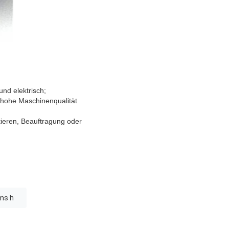
nd elektrisch;
m hohe Maschinenqualität
tieren, Beauftragung oder
ms h